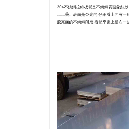
304不銹鋼拉絲板就是不銹鋼表面象絲狀的紋
工工藝。表面是亞光的,仔細看上面有
般亮面的不銹鋼耐磨,看起來更上檔次一些