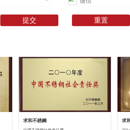
*
求和不銹鋼
求