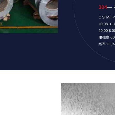
304
―
C Si Mn
≤0.08 ≤1.
20.00 8
服強度 σ0.
縮率 ψ (%