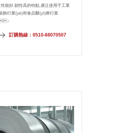
工性能好,韌性高的特點,廣泛使用于工業
具裝飾行業(yè)和食品醫(yī)療行業
。
訂購熱線：0510-68070507