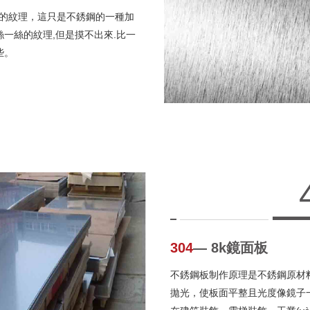
理，這只是不銹鋼的一種加
一絲一絲的紋理,但是摸不出來.比一
。
304
― 8k鏡面板
不銹鋼板制作原理是不銹鋼原材
拋光，使板面平整且光度像鏡