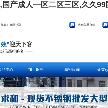
国产成人一区二区三区,久久99
造（無錫）有限公司）
求精集團官網
“效”
迎天下客
 誠信贏得盛名
——
產品中心
加工服務
精密設備
企業(