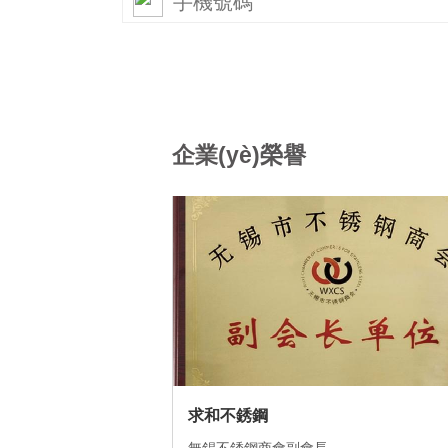
企業(yè)榮譽
求和不銹鋼