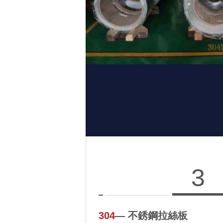
3
304
― 不銹鋼拉絲板