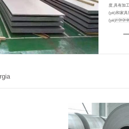
度,具有加
(yè)和家
(yè)
rgia