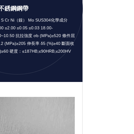
 不銹鋼鋼帶
 P S Cr Ni（鎳） Mo SUS304化學成分
00 ≤2.00 ≤0.05 ≤0.03 18.00-
.00~10.50 抗拉強度 σb (MPa)≥520 條件屈
2 (MPa)≥205 伸長率 δ5 (%)≥40 斷面收
)≥60 硬度：≤187HB;≤90HRB;≤200HV