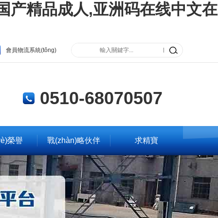
国产精品成人,亚洲码在线中文在
會員物流系統(tǒng)
0510-68070507
yè)榮譽
戰(zhàn)略伙伴
求精寶