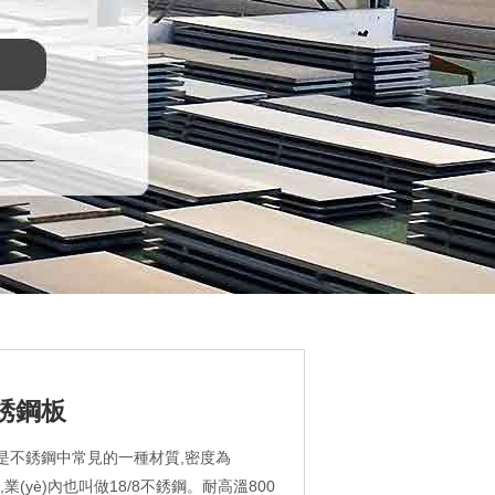
不銹鋼板
鋼是不銹鋼中常見的一種材質,密度為
cm3,業(yè)內也叫做18/8不銹鋼。耐高溫800